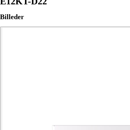
E12KT-D22
Billeder