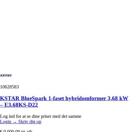
10628583
KSTAR BlueSpark 1-faset hybridomformer 3,68 kW
– E3.68KS-D22
Log ind for at se dine priser med det samme
Login
→
Skriv dig op
€ 0.000,00
pr. stk.