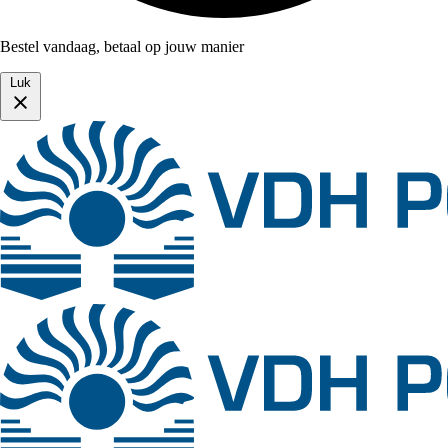
Bestel vandaag, betaal op jouw manier
Luk