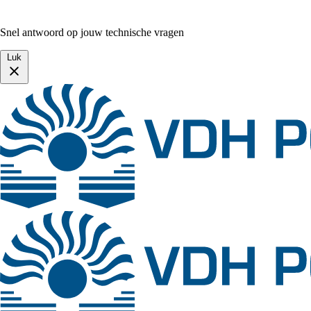
Snel antwoord op jouw technische vragen
Luk