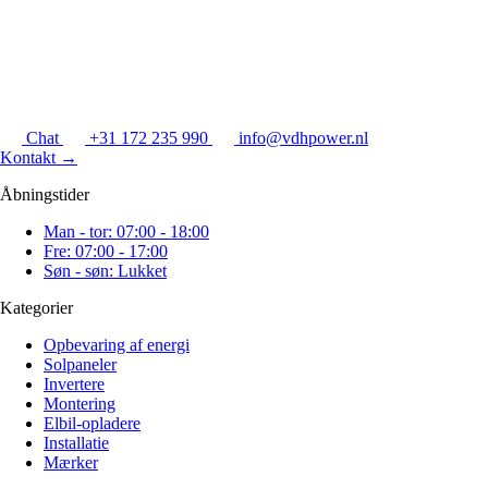
Chat
+31 172 235 990
info@vdhpower.nl
Kontakt
→
Åbningstider
Man - tor: 07:00 - 18:00
Fre: 07:00 - 17:00
Søn - søn: Lukket
Kategorier
Opbevaring af energi
Solpaneler
Invertere
Montering
Elbil-opladere
Installatie
Mærker