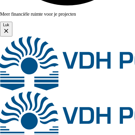
Meer financiële ruimte voor je projecten
Luk