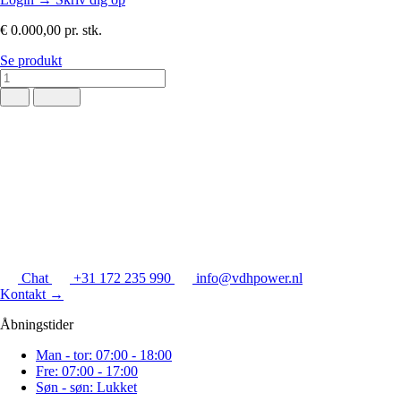
€ 0.000,00
pr. stk.
Se produkt
Chat
+31 172 235 990
info@vdhpower.nl
Kontakt
→
Åbningstider
Man - tor: 07:00 - 18:00
Fre: 07:00 - 17:00
Søn - søn: Lukket