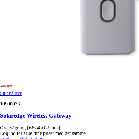
Slut på live
10900073
Solaredge Wireless Gateway
Overvågning
|
66x48x82 mm
|
Log ind for at se dine priser med det samme
Login
→
Skriv dig op