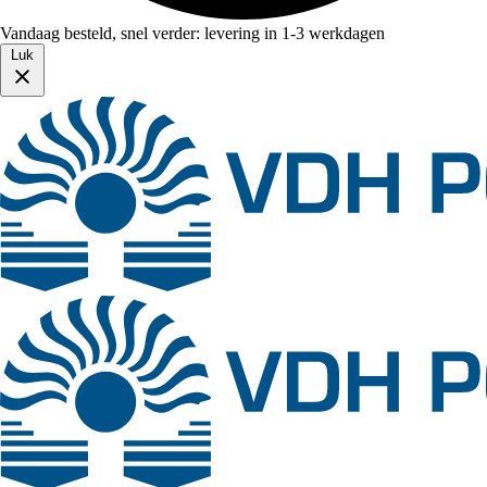
Vandaag besteld, snel verder: levering in 1-3 werkdagen
Luk